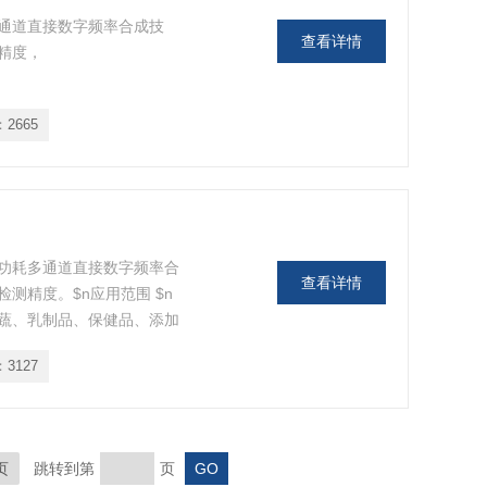
通道直接数字频率合成技
查看详情
精度，
：
2665
功耗多通道直接数字频率合
查看详情
测精度。$n应用范围 $n
蔬、乳制品、保健品、添加
品、礼品、包装、纸品、化
：
3127
页
跳转到第
页