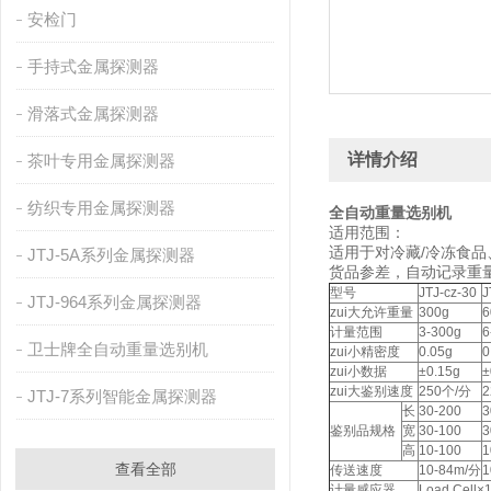
安检门
手持式金属探测器
滑落式金属探测器
详情介绍
茶叶专用金属探测器
纺织专用金属探测器
全自动重量选别机
适用范围：
适用于对冷藏/冷冻食
JTJ-5A系列金属探测器
货品参差，自动记录重
型号
JTJ-cz-30
J
JTJ-964系列金属探测器
zui大允许重量
300g
6
计量范围
3-300g
6
卫士牌全自动重量选别机
zui小精密度
0.05g
0
zui小数据
±0.15g
±
zui大鉴别速度
250个/分
2
JTJ-7系列智能金属探测器
长
30-200
3
鉴别品规格
宽
30-100
3
高
10-100
1
查看全部
传送速度
10-84m/分
1
计量感应器
Load Cell×