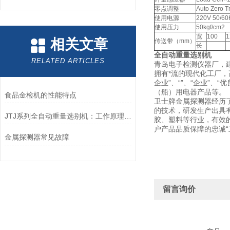
零点调整
Auto Zero T
使用电源
220V 50/60
使用压力
50kgf/cm2
宽
100
1
相关文章
传送带（mm）
长
全自动重量选别机
RELATED ARTICLES
青岛电子检测仪器厂，建
拥有*流的现代化工厂，高
企业”、“”、“企业”
（船）用电器产品等。
食品金检机的性能特点
卫士牌金属探测器经历了
的技术，研发生产出具
JTJ系列全自动重量选别机：工作原理与日常维护指南
胶、塑料等行业，有效
户产品品质保障的忠诚“
金属探测器常见故障
留言询价