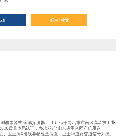
厂家
我们
留言询价
测器等各式 金属探测器 。工厂位于青岛市市南区高科技工业
-2000质量体系认证，多次获得“山东省重合同守信用企
列产品、卫士牌X射线异物检查装置、卫士牌道路交通信号系统、