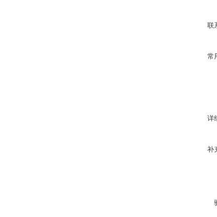
联
常
详
补