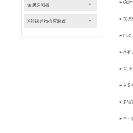
►稳定性强
金属探测器
►在线确
X射线异物检查装置
►自动识
►具有自动
►采用优良
►交叉检测
►多语言操
►全不锈钢