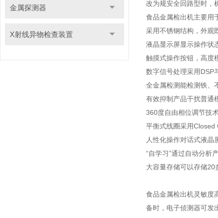
改为规安全回路型时，机
金属探测器
食品金属检出机主要用
采用不锈钢结构，外观既
X射线异物检查装置
液晶显示屏显示操作状
触摸式操作按钮，高度
数字信号处理采用DS
全金属检测能检测铁、
有效抑制产品干扰普通
360度自由相位调节技
平衡式线圈采用Closed
人性化操作对话式液晶
“自学习”通过自动分
大容量存储可以存储2
食品金属检出机灵敏度
备时，电子侦测器可发